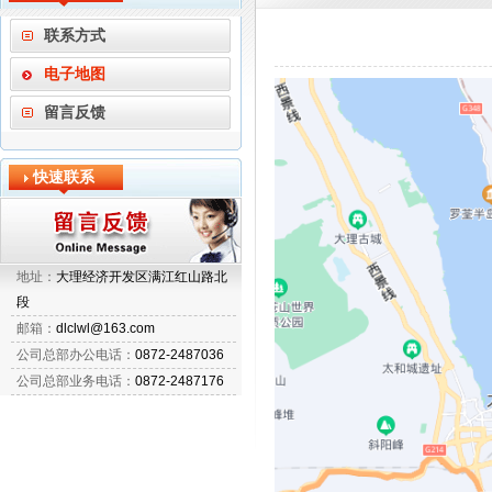
联系方式
电子地图
留言反馈
快速联系
地址：
大理经济开发区满江红山路北
段
邮箱：
dlclwl@163.com
公司总部办公电话：
0872-2487036
公司总部业务电话：
0872-2487176