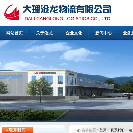
网站首页
关于沧龙
企业文化
新闻中心
业务
联系我们
当前位置：
首页
>
联系我们
>
电