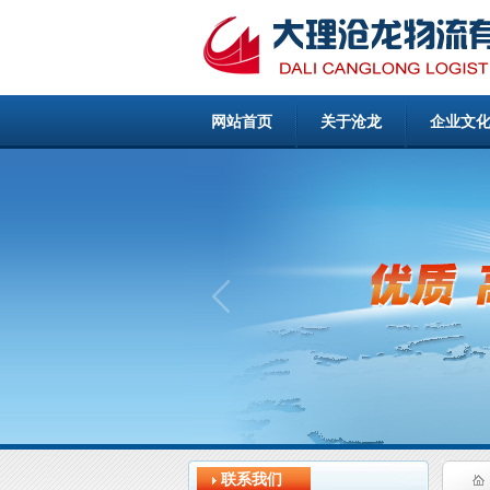
网站首页
关于沧龙
企业文
联系我们