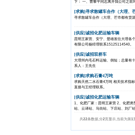
下： 一、曹黎平同志离开我公司之前对
[求购]
寻求散罐车合作（大理、
寻求散罐车合作（大理、芒市都有货源），
[供应]
诚招化肥运输车辆
昆明王家营、安宁、楚雄发往大理各
有限公司杨经理联系15125114540。
[供应]
诚招双桥车
大理州内毛石料运输、倒短；总量有十
系人：王先生
[求购]
求购石膏4万吨
求购天然二水石膏4万吨 相关技术指标：
直接与王经理联系。
[供应]
诚招化肥运输车辆
1、化肥厂家：昆明王家营 2、化肥类
站、云译站、马街站、下庄站、刘厂站、
共
22
条数据,分
2
页显示,当前为第
1