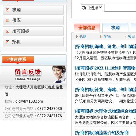
求购
供应
全部信息
求购
招商招标
仓储
车辆
项目
招租
[招商招标]
海建、沧龙、剑川物
《大理海建绿色智慧冷链物流中心》园区简
12月投入运营。园区以冷链物流运营及
快速联系
[招商招标]
2023.11.18剑川智
好消息好消息 剑川智慧物流产业园区火热
区开园 园区以商铺集群，配套完善，空
地址：
大理经济开发区满江红山路北
[招商招标]
沧龙、海建、剑川物
段
谋供应链合作 创造美好生活---物流
介 该项目分为两期建设，一期为物流仓库
邮箱：
dlclwl@163.com
公司总部办公电话：
0872-2487036
[招商招标]
大理沧龙物流综合物
公司总部业务电话：
0872-2487176
大理沧龙物流综合物流园招商合作 一
理沧龙物流有限公司。园区主要建设有高
[招商招标]
物流园介绍及招商