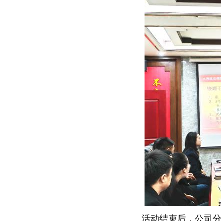
活动
结束后
，
公司