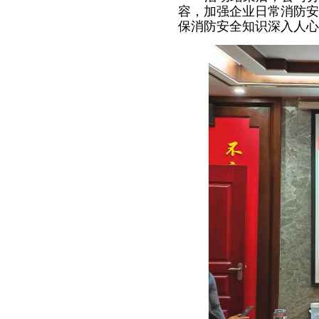
容，
加强企业日常
消防安
保消防安全知识深入人心