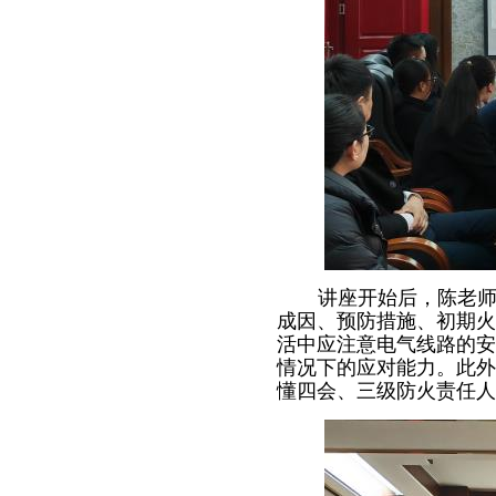
讲座开始后，陈老
成因、预防措施、初期火
活
中应注意电气线路的安
情况下的应对能力。此外
懂四会、三级防火责任人