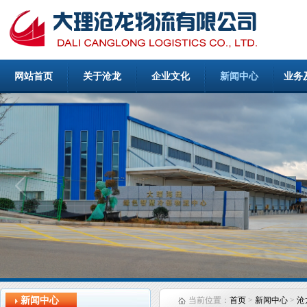
网站首页
关于沧龙
企业文化
新闻中心
业务
新闻中心
当前位置：
首页
>
新闻中心
>
沧