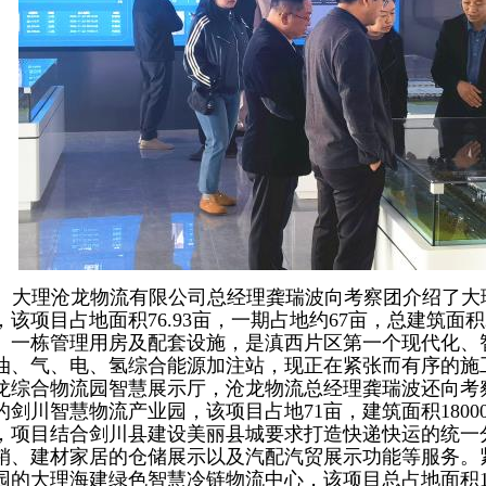
大理沧龙
物流有限
公司总经理龚瑞波向考察团介绍了大
，该项目占地面积
76.93亩，一期占地约67亩，总建筑面积
、一栋管理用房及配套设施，是滇西片区第一个现代化、
油、气、电、氢综合能源加注站，现正在紧张而有序的施
龙综合物流园智慧展示厅，沧龙物流总经理龚瑞波还向考
的剑川智慧物流产业园，该项目占地71亩，建筑面积18000
，项目结合剑川县建设美丽县城要求打造快递快运的统一
销、建材家居的仓储展示以及汽配汽贸展示功能等服务。
园的大理海建绿色智慧冷链物流中心，该项目总占地面积12