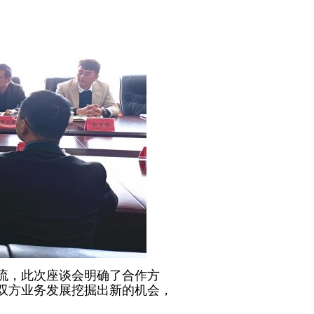
流，此次座谈会明确了合作方
双方业务发展挖掘出新的机会，