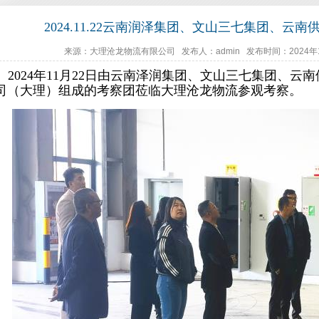
2024.11.22云南润泽集团、文山三七集团、云
来源：大理沧龙物流有限公司 发布人：admin 发布时间：2024年1
2024年11月22日由
云南泽润集团、文山三七集团、云南
司（大理）
组成的考察团
莅临大理沧龙物流参观
考察
。