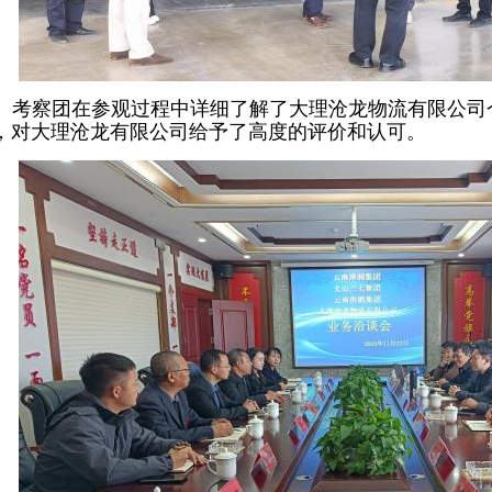
考察团在参观过程中详细了解了大理沧龙物流有限公司
，对大理沧龙有限公司给予了高度的评价和认可。