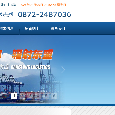
登陆企业邮箱
2026年08月09日 08:53:00 星期日
供求信息
招贤纳士
联系我们
1
2
3
4
5
6