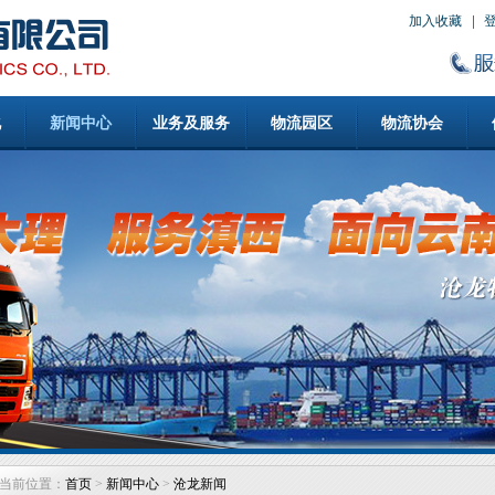
加入收藏
化
新闻中心
业务及服务
物流园区
物流协会
当前位置：
首页
>
新闻中心
>
沧龙新闻