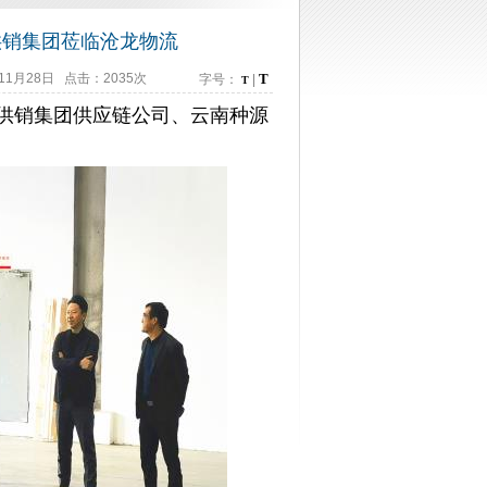
南供销集团莅临沧龙物流
1月28日 点击：2035次
T
字号：
|
T
供销集团供应链公司、云南种源