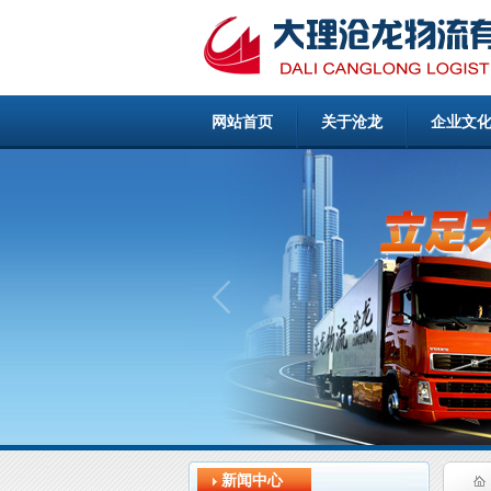
网站首页
关于沧龙
企业文
新闻中心