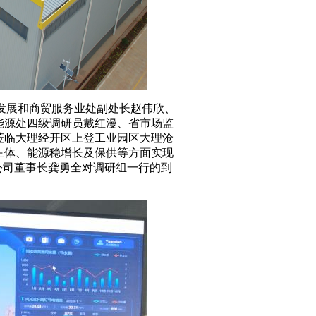
发展和商贸服务业处副处长赵伟欣
、
能源处四级调研员戴红漫
、
省市场监
莅临大理经开区
上登工业园
区大理
沧
主体、
能源
稳增长及保供等方面实现
公司董事长龚勇全对调研组一行的到