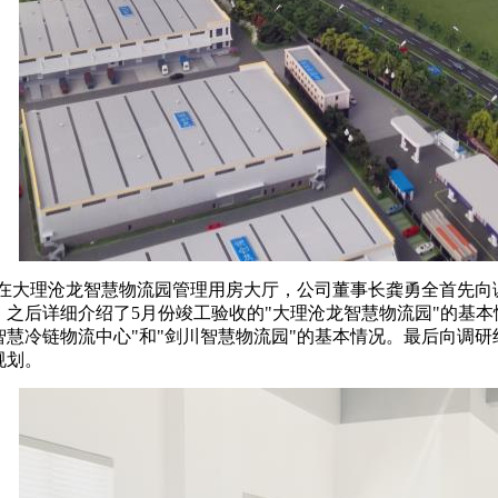
在
大理
沧龙
智慧
物流园
管理用房大厅
，公司董事长龚勇全
首先
向
，
之后
详细介绍了
5月份竣工验收
的"
大理
沧龙
智慧
物流园
"的基本
智慧冷链物流中心"和"剑川智慧物流园"的基本
情况。最后向调研
规划
。