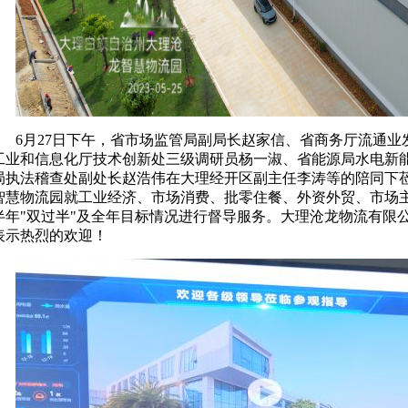
6月27日下午，
省市场监管局副局长赵家信
、
省商务厅流通业
工业和信息化厅技术创新处三级调研员
杨一淑、
省能源局水电新
局执法稽查处副处长赵浩伟
在大理经开区副主任李涛
等
的陪同下
智慧
物流园
就工业经济、市场消费、批零住餐、外资外贸、市场
半年"双过半"及全年目标情况进行督导服务
。大理沧龙物流有限
表示热烈的欢迎！