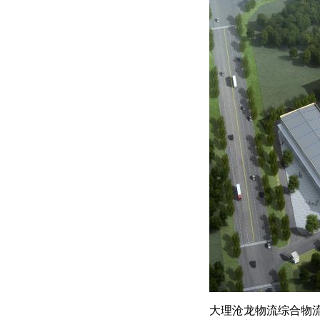
大理沧龙物流综合物