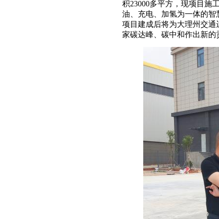
积23000多平方，现项目
油、充电、加氢为一体的智
项目建成后将为大理州交通
家碳达峰、碳中和作出新的