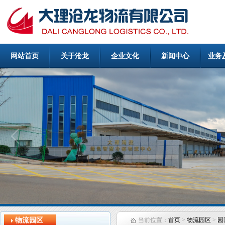
网站首页
关于沧龙
企业文化
新闻中心
业务
物流园区
当前位置：
首页
>
物流园区
>
园