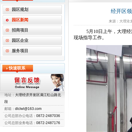
园区规划
经开区领
园区新闻
来源：大理沧龙
招商项目
5月10日上午，大理
现场指导工作。
园区企业
服务项目
快速联系
地址：
大理经济开发区满江红山路北
段
邮箱：
dlclwl@163.com
公司总部办公电话：
0872-2487036
公司总部业务电话：
0872-2487176