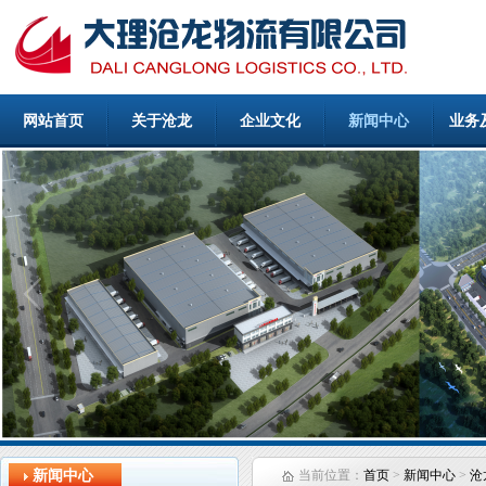
网站首页
关于沧龙
企业文化
新闻中心
业务
新闻中心
当前位置：
首页
>
新闻中心
>
沧