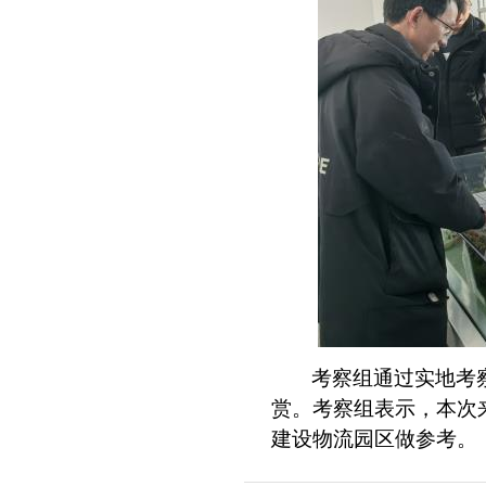
考察组通过实地考
赏。考察组表示，本次
建设物流园区做参考。