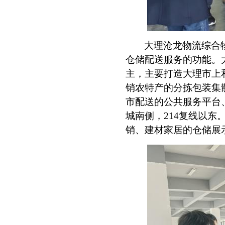
大理沧龙物流综合
仓储配送服务的功能。
主，
主要打造大理市上
销农特产的分拣包装集
市配送的公共服务平台
城南侧，214复线以
销、建材家居的仓储展