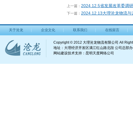
2024.12.5省发展改革
上一篇：
2024.12.13大理沧龙
下一篇：
关于沧龙
企业文化
联系我们
在线留言
Copyright © 2012 大理沧龙物流有限公司 All Right
地址：大理经济开发区满江红山路北段 公司总部办公电话：
网站建设
技术支持：
昆明天度网络公司